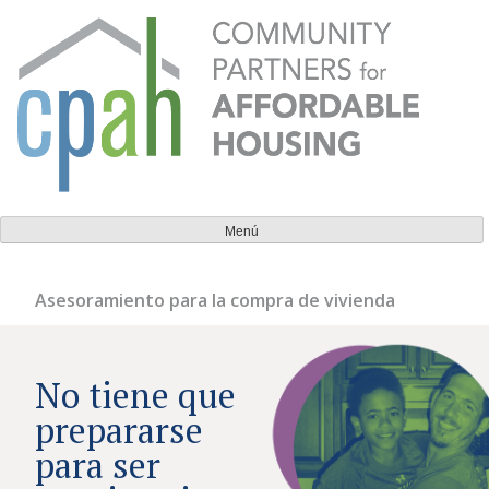
Ir
al
contenido
Socios comunitarios para la vivienda asequible
Todos deberían tener un lugar al que puedan llamar
Menú
hogar.
Asesoramiento para la compra de vivienda
No tiene que
prepararse
para ser