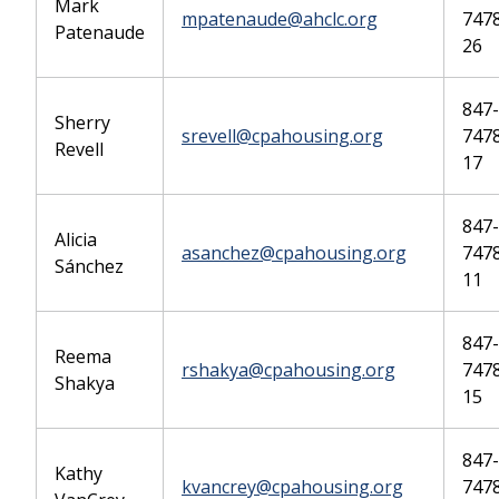
Mark
mpatenaude@ahclc.org
7478
Patenaude
26
847-
Sherry
srevell@cpahousing.org
7478
Revell
17
847-
Alicia
asanchez@cpahousing.org
7478
Sánchez
11
847-
Reema
rshakya@cpahousing.org
7478
Shakya
15
847-
Kathy
kvancrey@cpahousing.org
7478