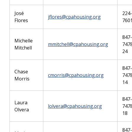
José
224-
jflores@cpahousing.org
Flores
760
847-
Michelle
mmitchell@cpahousing.org
7478
Mitchell
24
847-
Chase
cmorris@cpahousing.org
7478
Morris
14
847-
Laura
lolvera@cpahousing.org
7478
Olvera
18
847-