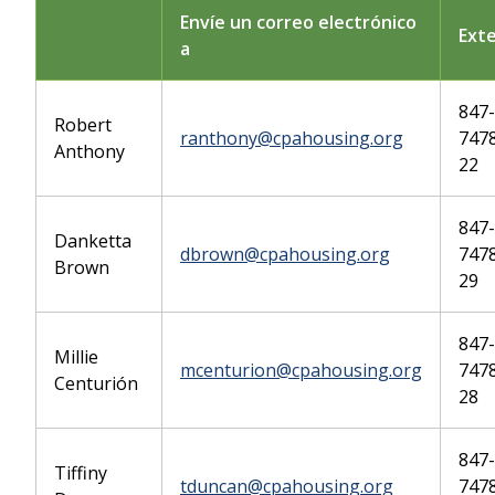
Envíe un correo electrónico
Ext
a
847-
Robert
ranthony@cpahousing.org
7478
Anthony
22
847-
Danketta
dbrown@cpahousing.org
7478
Brown
29
847-
Millie
mcenturion@cpahousing.org
7478
Centurión
28
847-
Tiffiny
tduncan@cpahousing.org
7478