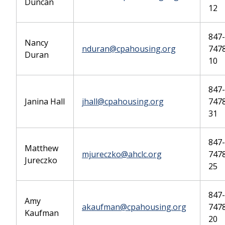
Duncan
12
847-
Nancy
nduran@cpahousing.org
7478
Duran
10
847-
Janina Hall
jhall@cpahousing.org
7478
31
847-
Matthew
mjureczko@ahclc.org
7478
Jureczko
25
847-
Amy
akaufman@cpahousing.org
7478
Kaufman
20