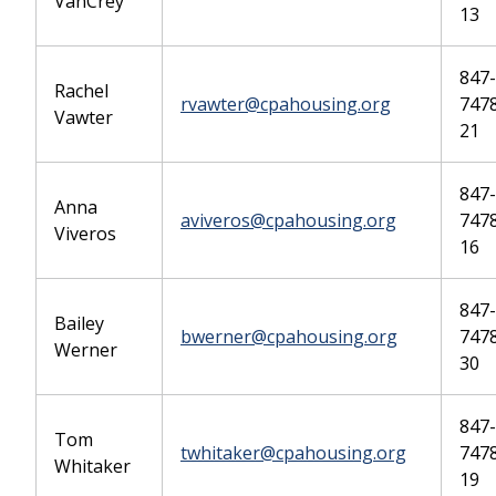
VanCrey
13
847-
Rachel
rvawter@cpahousing.org
7478
Vawter
21
847-
Anna
aviveros@cpahousing.org
7478
Viveros
16
847-
Bailey
bwerner@cpahousing.org
7478
Werner
30
847-
Tom
twhitaker@cpahousing.org
7478
Whitaker
19